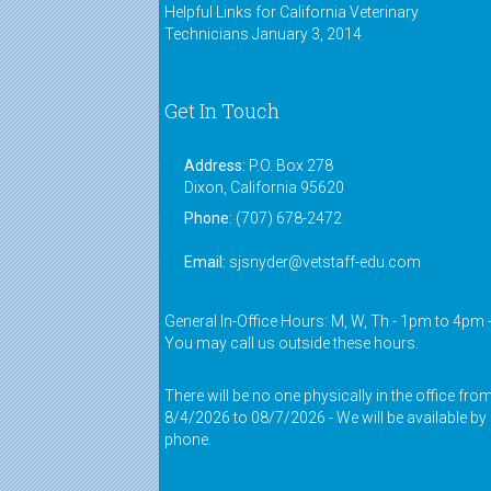
Helpful Links for California Veterinary
Technicians
January 3, 2014
Get In Touch
Address:
P.O. Box 278
Dixon, California 95620
Phone:
(707) 678-2472
Email:
sjsnyder@vetstaff-edu.com
General In-Office Hours: M, W, Th - 1pm to 4pm 
You may call us outside these hours.
There will be no one physically in the office fro
8/4/2026 to 08/7/2026 - We will be available by
phone.