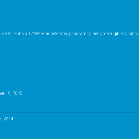
nia Vet Techs a 17 Week accelerated program to become eligible to sit fo
r 19, 2025
3, 2014