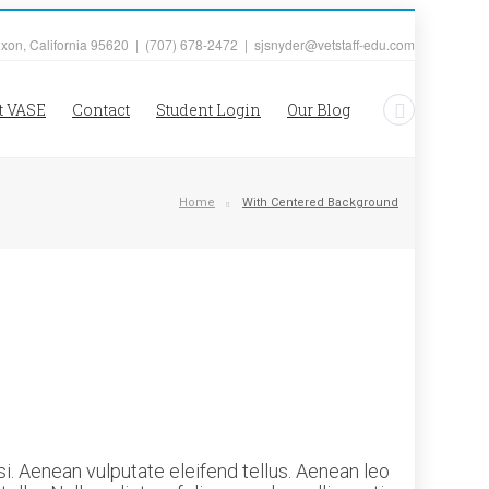
ixon, California 95620 | (707) 678-2472 | sjsnyder@vetstaff-edu.com
t VASE
Contact
Student Login
Our Blog
Home
With Centered Background
i. Aenean vulputate eleifend tellus. Aenean leo