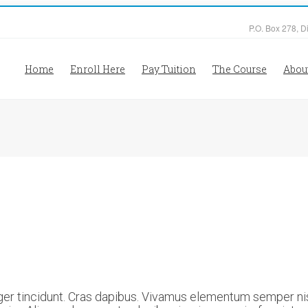
P.O. Box 278, D
Home
Enroll Here
Pay Tuition
The Course
Abou
ger tincidunt. Cras dapibus. Vivamus elementum semper nis